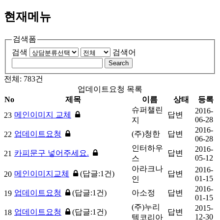
현재메뉴
검색폼
검색
검색어
Search
전체: 783건
업데이트요청 목록
No
제목
이름
상태
등록
슈퍼챌린
2016-
메인이미지 교체
답변
23
06-28
지
2016-
업데이트요청
(주)청한
답변
22
06-28
인터하우
2016-
카피문구 넣어주세요.
답변
21
05-12
스
아라크나
2016-
메인이미지교체
(
답글:1건)
답변
20
01-15
인
2016-
업데이트요청
(
답글:1건)
아소정
답변
19
01-15
(주)누리
2015-
업데이트요청
(
답글:1건)
답변
18
12-30
텍코리아