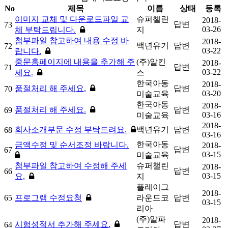
No
제목
이름
상태
등록
이미지 교체 및 다운로드파일 교
슈퍼챌린
2018-
답변
73
03-26
체 부탁드립니다.
지
첨부파일 참고하여 내용 수정 바
2018-
백년유기
답변
72
03-22
랍니다.
중문홈페이지에 내용을 추가해 주
(주)알킨
2018-
답변
71
03-22
세요.
스
한국아동
2018-
품절처리 해 주세요.
답변
70
03-20
미술교육
한국아동
2018-
품절처리 해 주세요.
답변
69
03-16
미술교육
2018-
회사소개부문 수정 부탁드려요.
백년유기
답변
68
03-16
한국아동
금액수정 및 순서조정 바랍니다.
2018-
답변
67
03-15
미술교육
첨부파일 참고하여 수정해 주세
슈퍼챌린
2018-
답변
66
03-15
요.
지
플레이그
2018-
65
프로그램 수정요청
라운드코
답변
03-15
리아
(주)알파
2018-
시험성적서 추가해 주세요.
답변
64