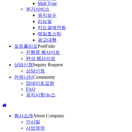
Mall Type
부가서비스
유지보수
리뉴얼
카드결제연동
메일호스팅
광고대행
포트폴리오
PortFolio
진행중 웹사이트
완성 웹사이트
상담신청
Inquiry Request
상담신청
커뮤니티
Community
업데이트요청
FAQ
공지사항/뉴스
회사소개
About Company
인사말
사업영역